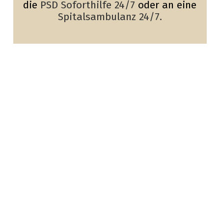
die
PSD Soforthilfe
24/7
oder an eine
Spitalsambulanz 24/7.